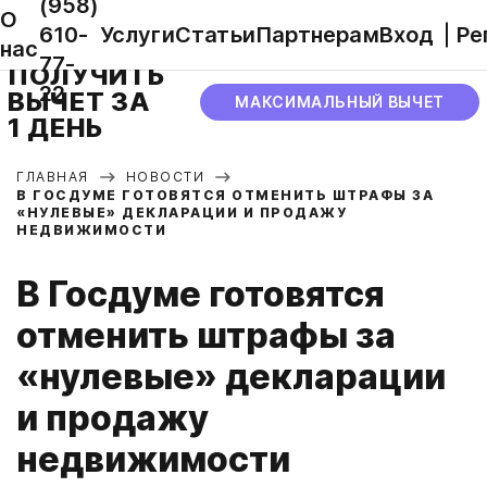
(958)
О
610-
Услуги
Статьи
Партнерам
Вход
Ре
нас
77-
ПОЛУЧИТЬ
22
ВЫЧЕТ ЗА
МАКСИМАЛЬНЫЙ ВЫЧЕТ
1 ДЕНЬ
ГЛАВНАЯ
НОВОСТИ
В ГОСДУМЕ ГОТОВЯТСЯ ОТМЕНИТЬ ШТРАФЫ ЗА
«НУЛЕВЫЕ» ДЕКЛАРАЦИИ И ПРОДАЖУ
НЕДВИЖИМОСТИ
В Госдуме готовятся
отменить штрафы за
«нулевые» декларации
и продажу
недвижимости