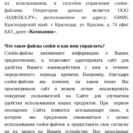
их
использования,
и
способов у
правления
cookie-
файлами.
Оператором
данных
является ООО
«НДФЛКА.РУ», расположенное
по адресу: 350000,
Краснодарский край,
г.
Краснодар,
ул.
Красная,
д. 74
офис
Компания
8,8/1, далее
«
».
Что
такое
файлы cookie и как ими управлять?
Cookie-файлы
запоминают
информацию о Ваших
предпочтениях,
и
позволяют
адаптировать
сайт для
удобства
Вашего
взаимодействия
с
ним
в
течение
определенного
периода
времени.
Например,
благодаря
cookie-файлам
мы
помним,
на
каком
языке
Вы
просматривали
сайт
и м
ожем
лучше
анализировать
поведение
пользователей
на
Сайте
для
улучшения
удобства
использования
наших
продуктов.
При
первом
посещении
Сайта
появится
всплывающее
окно,
в
котором
мы
предложим
ознакомиться
с
целью
использования
cookie-файлов
и
предоставить
свое
согласие
на
их
запись на
Вашем
устройстве.
Все
записанные