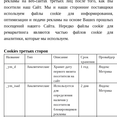
рекламы
на
веб-сайтах
третьих
лиц после
того,
как
Вы
посетили
наш
Сайт.
Мы и наши сторонние поставщики
используем
файлы cookie для информирования,
оптимизации
и
подачи
рекламы
на
основе
Ваших
прошлых
посещений
нашего
Сайта.
Нередко
файлы
cookie
для
ремаркетинга
являются
частью
файлов
cookie для
аналитики,
которые
мы
используем.
Cookies третьих
сторон
Название
Тип
Описание
Срок
Провайдер
хранения
_ym_d
Аналитические
Хранит дату
1 год
Яндекс
первого визита
Метрика
посетителя на
сайт
_ym_isad
Аналитические
Используется
2 дня
Яндекс
для
Метрика
определения
наличия у
посетителя
блокировщиков
рекламы