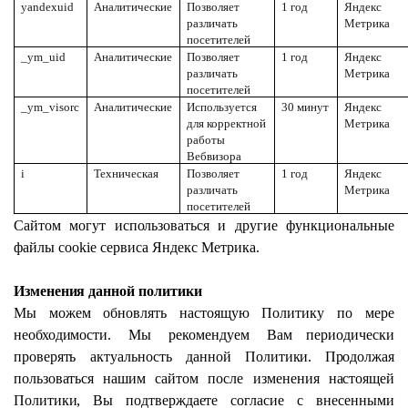
yandexuid
Аналитические
Позволяет
1 год
Яндекс
различать
Метрика
посетителей
_ym_uid
Аналитические
Позволяет
1 год
Яндекс
различать
Метрика
посетителей
_ym_visorc
Аналитические
Используется
30 минут
Яндекс
для корректной
Метрика
работы
Вебвизора
i
Техническая
Позволяет
1 год
Яндекс
различать
Метрика
посетителей
Сайтом могут
использоваться
и другие функциональные
файлы cookie сервиса Яндекс Метрика.
Изменения
данной
политики
Мы
можем
обновлять
настоящую
Политику
по
мере
необходимости.
Мы
рекомендуем
Вам периодически
проверять
актуальность
данной
Политики.
Продолжая
пользоваться
нашим сайтом после изменения
настоящей
Политики,
Вы
подтверждаете
согласие с внесенными