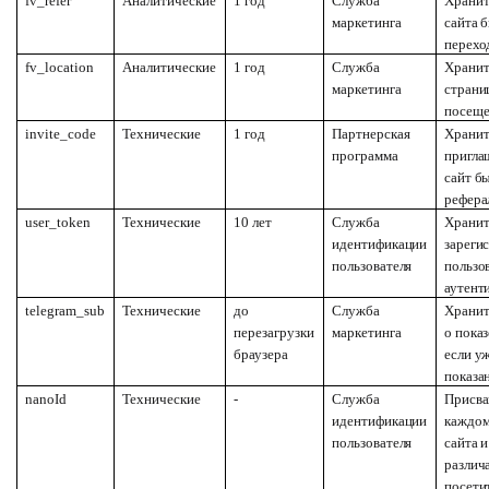
fv_refer
Аналитические
1 год
Служба
Хранит
маркетинга
сайта 
перехо
fv_location
Аналитические
1 год
Служба
Хранит
маркетинга
страни
посеще
invite_code
Технические
1 год
Партнерская
Хранит
программа
пригла
сайт б
рефера
user_token
Технические
10 лет
Служба
Хранит
идентификации
зареги
пользователя
пользо
аутент
telegram_sub
Технические
до
Служба
Храни
перезагрузки
маркетинга
о показ
браузера
если у
показа
nanoId
Технические
-
Служба
Присва
идентификации
каждом
пользователя
сайта и
различ
посети