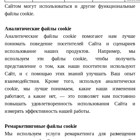
Сайтом могут
использоваться
и другие функциональные
файлы cookie.
Аналитические файлы cookie
Аналитические
файлы
cookie
помогают
нам
лучше
понимать
поведение
посетителей
Сайта
и сценариев
использование
наших
продуктов.
Например,
мы
используем
эти
файлы
cookie,
чтобы получить
представление
о
том,
как
наши
посетители
используют
Сайт,
и
с
помощью
этих
знаний
улучшать
Ваш
опыт
взаимодействия.
Кроме
того,
используя
аналитически
cookie,
мы
лучше понимаем,
какие
наши
изменения
работают,
а
какие
нет,
—
это
позволяет
нам
постоянно
повышать
удовлетворенность
использования
Сайта и
измерять эффективность нашей
работы.
Ремаркетинговые
файлы cookie
Мы
используем
услуги
ремаркетинга
для
размещения