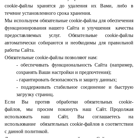
cookie-файлы
хранятся
до
удаления
их
Вами,
либо
в
течение
установленного
срока
хранения.
Мы
используем
обязательные
cookie-файлы для
обеспечения
функционирования
нашего
Cайта
и
улучшения
качества
предоставляемых
услуг.
Обязательные
cookie-файлы
автоматически собираются
и
необходимы
для правильной
работы
Сайта.
Обязательные
cookie-файлы
позволяют
нам:
-
обеспечивать
функциональность Сайта (например,
сохранять Ваши настройки и
предпочтения);
-
гарантировать
безопасность
и защиту данных;
-
поддерживать
стабильное соединение и быструю
загрузку страниц.
Если
Вы
против
обработки
обязательных
cookie-
файлов,
мы
просим
покинуть
наш
Сайт.
Продолжая
использовать
наш
Cайт,
Вы
соглашаетесь
на
использование
обязательных
cookie-файлов в
соответствии
с данной политикой.