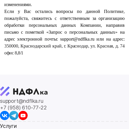
изменениями.
Если
у
Вас
остались
вопросы
по
данной
Политике,
пожалуйста,
свяжитесь
с
ответственным
за организацию
обработки
персональных
данных
Компании,
направив
письмо с
пометкой
«Запрос о персональных
данных»
на
адрес
электронной
почты:
support
@
ndflka
.ru
или
на
адрес:
350000, Краснодарский край,
г.
Краснодар,
ул.
Красная,
д. 74
офис 8,8/1
support@ndflka.ru
+7 (958) 610-77-22
Услуги