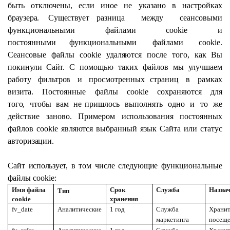
быть
отключены,
если
иное
не
указано
в
настройках
браузера.
Существует
разница
между
сеансовыми
функциональными
файлами
cookie
и
постоянными функциональными
файлами
cookie.
Сеансовые
файлы
cookie
удаляются
после
того,
как
Вы
покинули
Сайт.
С
помощью
таких
файлов
мы
улучшаем
работу
фильтров
и
просмотренных страниц
в
рамках
визита.
Постоянные
файлы
cookie
сохраняются
для
того,
чтобы
вам
не пришлось
выполнять
одно
и
то
же
действие
заново.
Примером
использования
постоянных
файлов cookie
являются
выбранный язык Сайта или
статус
авторизации.
Сайт
использует,
в
том
числе
следующие
функциональные
файлы cookie:
Имя файла
Срок
Служба
Назнач
Тип
cookie
хранения
fv_date
Аналитические
1 год
Служба
Хранит
маркетинга
посеще