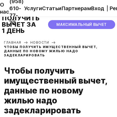
(958)
О
610-
Услуги
Статьи
Партнерам
Вход
Ре
нас
77-
ПОЛУЧИТЬ
22
ВЫЧЕТ ЗА
МАКСИМАЛЬНЫЙ ВЫЧЕТ
1 ДЕНЬ
ГЛАВНАЯ
НОВОСТИ
ЧТОБЫ ПОЛУЧИТЬ ИМУЩЕСТВЕННЫЙ ВЫЧЕТ,
ДАННЫЕ ПО НОВОМУ ЖИЛЬЮ НАДО
ЗАДЕКЛАРИРОВАТЬ
Чтобы получить
имущественный вычет,
данные по новому
жилью надо
задекларировать