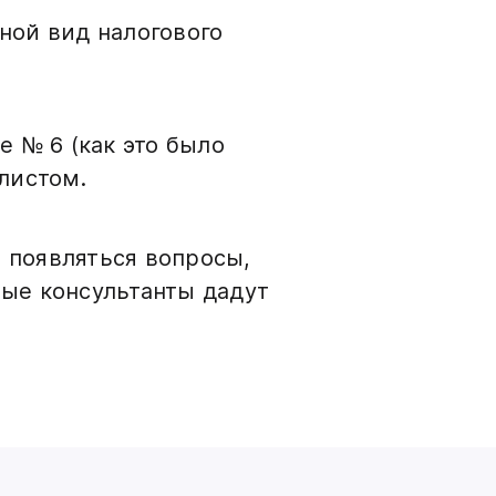
иной вид налогового
 № 6 (как это было
 листом.
т появляться вопросы,
вые консультанты дадут