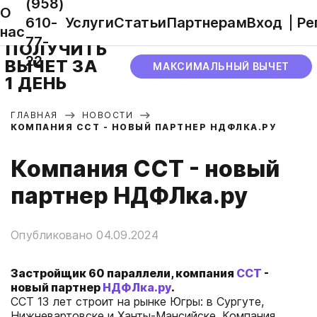
(958)
О
610-
Услуги
Статьи
Партнерам
Вход
Ре
нас
77-
ПОЛУЧИТЬ
22
ВЫЧЕТ ЗА
МАКСИМАЛЬНЫЙ ВЫЧЕТ
1 ДЕНЬ
ГЛАВНАЯ
НОВОСТИ
КОМПАНИЯ ССТ - НОВЫЙ ПАРТНЕР НДФЛКА.РУ
Компания ССТ - новый
партнер НДФЛка.ру
Опубликовано 04.09.2024
Застройщик 60 параллели, компания
ССТ
-
новый партнер
НДФЛка.ру
.
ССТ 13 лет строит на рынке Югры: в Сургуте,
Нижневартовске и Ханты-Мансийске. Компания