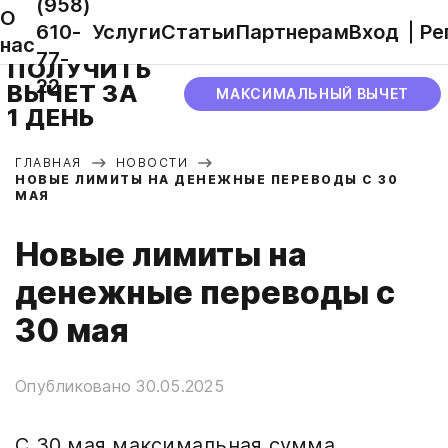
(958)
О
610-
Услуги
Статьи
Партнерам
Вход
Ре
нас
77-
ПОЛУЧИТЬ
22
ВЫЧЕТ ЗА
МАКСИМАЛЬНЫЙ ВЫЧЕТ
1 ДЕНЬ
ГЛАВНАЯ
НОВОСТИ
НОВЫЕ ЛИМИТЫ НА ДЕНЕЖНЫЕ ПЕРЕВОДЫ С 30
МАЯ
Новые лимиты на
денежные переводы с
30 мая
Опубликовано 30.05.2025
С 30 мая максимальная сумма