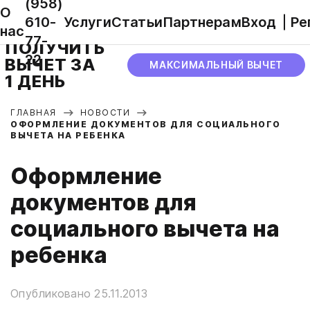
(958)
О
610-
Услуги
Статьи
Партнерам
Вход
Ре
нас
77-
ПОЛУЧИТЬ
22
ВЫЧЕТ ЗА
МАКСИМАЛЬНЫЙ ВЫЧЕТ
1 ДЕНЬ
ГЛАВНАЯ
НОВОСТИ
ОФОРМЛЕНИЕ ДОКУМЕНТОВ ДЛЯ СОЦИАЛЬНОГО
ВЫЧЕТА НА РЕБЕНКА
Оформление
документов для
социального вычета на
ребенка
Опубликовано 25.11.2013