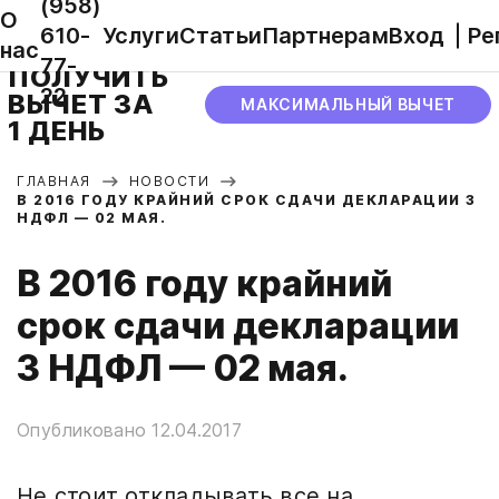
(958)
О
610-
Услуги
Статьи
Партнерам
Вход
Ре
нас
77-
ПОЛУЧИТЬ
22
ВЫЧЕТ ЗА
МАКСИМАЛЬНЫЙ ВЫЧЕТ
1 ДЕНЬ
ГЛАВНАЯ
НОВОСТИ
В 2016 ГОДУ КРАЙНИЙ СРОК СДАЧИ ДЕКЛАРАЦИИ 3
НДФЛ — 02 МАЯ.
В 2016 году крайний
срок сдачи декларации
3 НДФЛ — 02 мая.
Опубликовано 12.04.2017
Не стоит откладывать все на