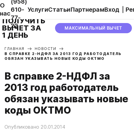
(958)
О
610-
Услуги
Статьи
Партнерам
Вход
Ре
нас
77-
ПОЛУЧИТЬ
22
ВЫЧЕТ ЗА
МАКСИМАЛЬНЫЙ ВЫЧЕТ
1 ДЕНЬ
ГЛАВНАЯ
НОВОСТИ
В СПРАВКЕ 2-НДФЛ ЗА 2013 ГОД РАБОТОДАТЕЛЬ
ОБЯЗАН УКАЗЫВАТЬ НОВЫЕ КОДЫ ОКТМО
В справке 2-НДФЛ за
2013 год работодатель
обязан указывать новые
коды ОКТМО
Опубликовано 20.01.2014