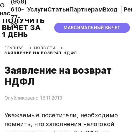
(958)
О
610-
Услуги
Статьи
Партнерам
Вход
Ре
нас
77-
ПОЛУЧИТЬ
22
ВЫЧЕТ ЗА
МАКСИМАЛЬНЫЙ ВЫЧЕТ
1 ДЕНЬ
ГЛАВНАЯ
НОВОСТИ
ЗАЯВЛЕНИЕ НА ВОЗВРАТ НДФЛ
Заявление на возврат
НДФЛ
Опубликовано 18.11.2013
Уважаемые посетители, необходимо
помнить, что заполнения налоговой