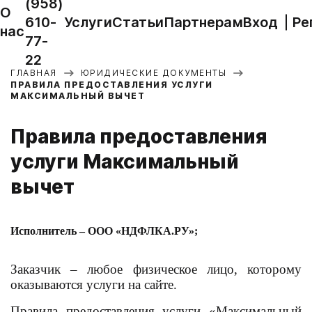
(958)
О
610-
Услуги
Статьи
Партнерам
Вход
Ре
нас
77-
22
ГЛАВНАЯ
ЮРИДИЧЕСКИЕ ДОКУМЕНТЫ
ПРАВИЛА ПРЕДОСТАВЛЕНИЯ УСЛУГИ
МАКСИМАЛЬНЫЙ ВЫЧЕТ
Правила предоставления
услуги Максимальный
вычет
Исполнитель – ООО «НДФЛКА.РУ»;
Заказчик – любое физическое лицо, которому
оказываются услуги на сайте.
Правила предоставления услуги «Максимальный