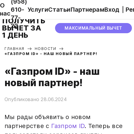
(958)
О
610-
Услуги
Статьи
Партнерам
Вход
Ре
нас
77-
ПОЛУЧИТЬ
22
ВЫЧЕТ ЗА
МАКСИМАЛЬНЫЙ ВЫЧЕТ
1 ДЕНЬ
ГЛАВНАЯ
НОВОСТИ
«ГАЗПРОМ ID» - НАШ НОВЫЙ ПАРТНЕР!
«Газпром ID» - наш
новый партнер!
Опубликовано 28.06.2024
Мы рады объявить о новом
партнерстве с
Газпром ID
. Теперь все