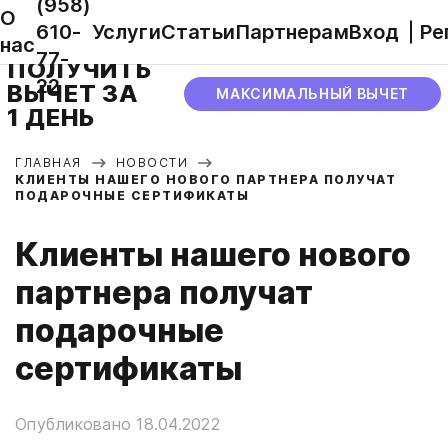
(958)
О
610-
Услуги
Статьи
Партнерам
Вход
Ре
нас
77-
ПОЛУЧИТЬ
22
ВЫЧЕТ ЗА
МАКСИМАЛЬНЫЙ ВЫЧЕТ
1 ДЕНЬ
ГЛАВНАЯ
НОВОСТИ
КЛИЕНТЫ НАШЕГО НОВОГО ПАРТНЕРА ПОЛУЧАТ
ПОДАРОЧНЫЕ СЕРТИФИКАТЫ
Клиенты нашего нового
партнера получат
подарочные
сертификаты
Опубликовано 18.04.2022