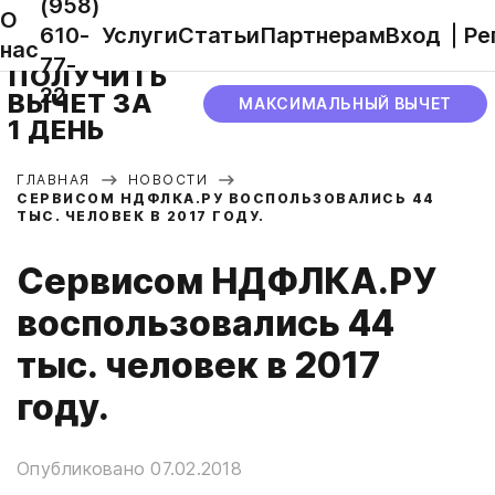
(958)
О
610-
Услуги
Статьи
Партнерам
Вход
Ре
нас
77-
ПОЛУЧИТЬ
22
ВЫЧЕТ ЗА
МАКСИМАЛЬНЫЙ ВЫЧЕТ
1 ДЕНЬ
ГЛАВНАЯ
НОВОСТИ
СЕРВИСОМ НДФЛКА.РУ ВОСПОЛЬЗОВАЛИСЬ 44
ТЫС. ЧЕЛОВЕК В 2017 ГОДУ.
Сервисом НДФЛКА.РУ
воспользовались 44
тыс. человек в 2017
году.
Опубликовано 07.02.2018