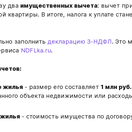
зу два
имущественных вычета
: вычет пр
й квартиры. В итоге, налога к уплате ста
ельно заполнить
декларацию 3-НДФЛ
. Это 
ервиса
NDFLka.ru
.
четов:
е жилья
- размер его составляет
1 млн руб.
анного объекта недвижимости или расходы
 жилья
- стоимость имущества по договор