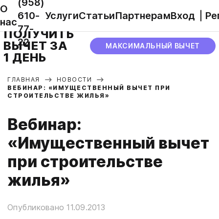
(958)
О
610-
Услуги
Статьи
Партнерам
Вход
Ре
нас
77-
ПОЛУЧИТЬ
22
ВЫЧЕТ ЗА
МАКСИМАЛЬНЫЙ ВЫЧЕТ
1 ДЕНЬ
ГЛАВНАЯ
НОВОСТИ
ВЕБИНАР: «ИМУЩЕСТВЕННЫЙ ВЫЧЕТ ПРИ
СТРОИТЕЛЬСТВЕ ЖИЛЬЯ»
Вебинар:
«Имущественный вычет
при строительстве
жилья»
Опубликовано 11.09.2013