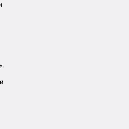
и
у,
й