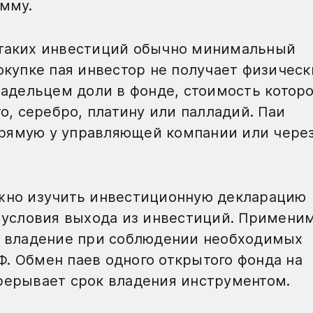
умму.
У таких инвестиций обычно минимальный
покупке пая инвестор не получает физическ
владельцем доли в фонде, стоимость котор
то, серебро, платину или палладий. Паи
рямую у управляющей компании или чере
ажно изучить инвестиционную декларацию
и условия выхода из инвестиций. Примени
ое владение при соблюдении необходимых
 РФ. Обмен паев одного открытого фонда на
рерывает срок владения инструментом.