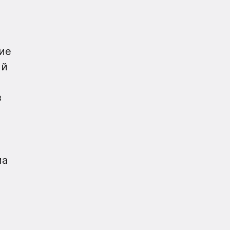
ие
ой
з
ма