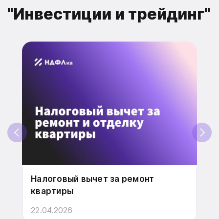
"Инвестиции и трейдинг"
Налоговый вычет за ремонт
На
квартиры
фи
22.04.2026
22.