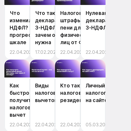
Что
Что такое
Налоговые
Нулевая
изменилось в
декларация
штрафы и
декларация
НДФЛ? Все о
3-НДФЛ и
пени для
3-НДФЛ
прогрессивной
зачем она
физических
шкале
нужна
лиц от ФНС
22.04.2026
17.02.2026
22.04.2026
22.04.2026
Как
Виды
Кто такой
Личный кабинет
быстро
налоговых
налоговый
налогоплательщ
получить
вычетов
резидент
на сайте налог.ру
налоговый
вычет
22.04.2026
22.04.2026
22.04.2026
05.03.2025