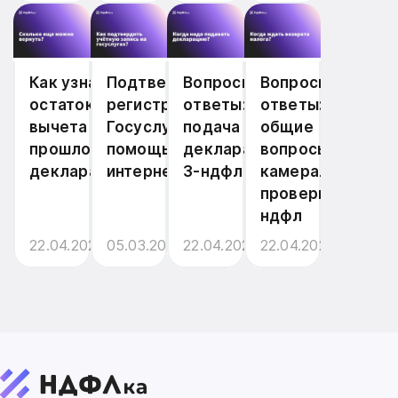
Как узнать
Подтверждение
Вопросы и
Вопросы и
остаток
регистрации на
ответы:
ответы:
вычета из
Госуслугах с
подача
общие
прошлогодней
помощью
декларации
вопросы по
декларации
интернет-банка
3-ндфл
камеральной
проверке 3-
ндфл
22.04.2026
05.03.2025
22.04.2026
22.04.2026